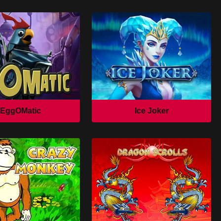
EggOMatic
Ice Joker