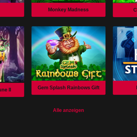
ss sie fair sind
Monkey Madness
C
Gem Splash Rainbows Gift
ne II
Alle anzeigen