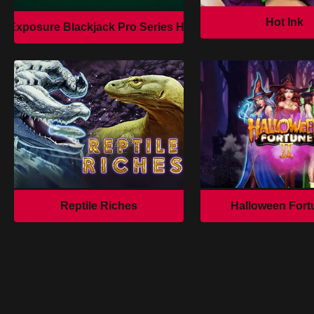
Wählen Sie die richtigen Spiele und stellen Sie sicher, da
Hot Ink
e Exposure Blackjack Pro Series High Limit
Reptile Riches
Halloween Fortu