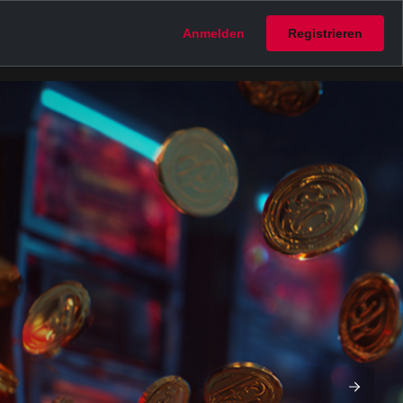
Anmelden
Registrieren