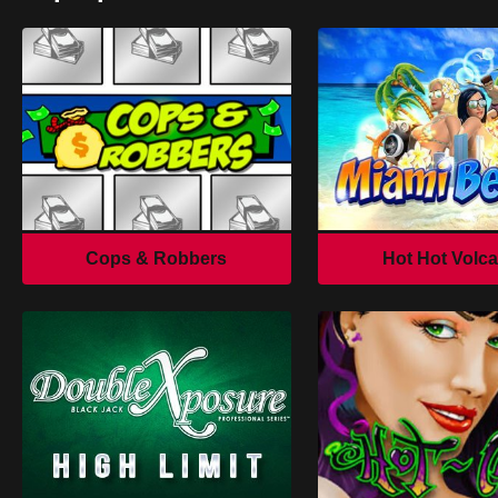
So verwenden Sie Ihren Promo-Code
Spielen Sie die Rabona Casino Mobile App auf Android,
Anleitung zum Einrichten und Spielen auf mobilen Gerät
Werden Sie VIP im Rabona Casino
Was Sie tun müssen, um an unserem VIP-Programm tei
Sichere Zahlungen und Spielerschutz im Rabona Casin
Cops & Robbers
Hot Hot Volc
Spielerschutz
Grenzen, Risikokontrolle und die 18+-Richtlinie im Rabo
Politik für Minderjährige und Maßnahmen, um dem ein E
So holen Sie das Beste aus dem Rabona Casino heraus
Boni und Aktionsstrategie
Zahlungsmethoden und Auszahlungen