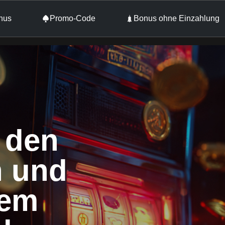
nus
Promo-Code
Bonus ohne Einzahlung
 den
n und
dem