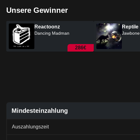
Unsere Gewinner
Monster Wheels
Reacto
Girardi
Dancing
447€
Mindesteinzahlung
Auszahlungszeit